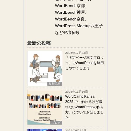
WordBench京都、
WordBench神戸、
WordBench奈良、
WordPress Meetup八王子
など登壇多数
最新の投稿
2025年12月23日
「固定ページ本文ブロッ
ク」でWordPressを運用
しやすくしよう
技術記事
2025年11月16日
WordCamp Kansai
2025 で「触れるけど壊
れないWordPressの作り
方」についてお話しまし
た
ブログ
2025年6月15日