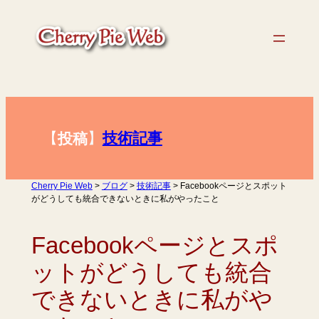
内
容
を
ス
キ
ッ
プ
【
】
技術記事
投稿
Cherry Pie Web
>
ブログ
>
技術記事
>
Facebookページとスポット
がどうしても統合できないときに私がやったこと
Facebookページとスポ
ットがどうしても統合
できないときに私がや