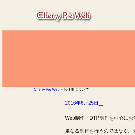
内
容
を
ス
キ
ッ
プ
Cherry Pie Web
>
お仕事について
2016年6月25日
—
Web制作・DTP制作を中心に
単なる制作を行うのではなく、