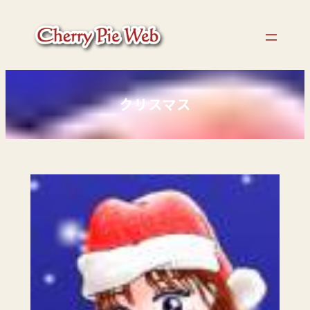
内
容
を
ス
キ
ッ
クリスマス
プ