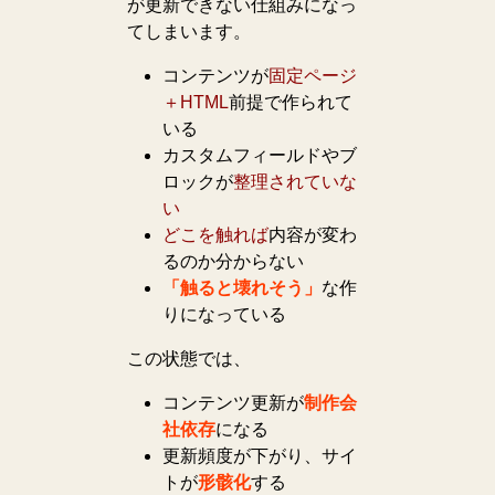
が更新できない仕組みになっ
てしまいます。
コンテンツが
固定ページ
＋HTML
前提で作られて
いる
カスタムフィールドやブ
ロックが
整理されていな
い
どこを触れば
内容が変わ
るのか分からない
「触ると壊れそう」
な作
りになっている
この状態では、
コンテンツ更新が
制作会
社依存
になる
更新頻度が下がり、サイ
トが
形骸化
する