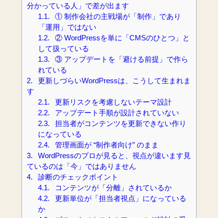
分かっている人」で差が出ます
1.1.
① 制作会社の主戦場が「制作」であり
「運用」ではない
1.2.
② WordPressを単に「CMSのひとつ」と
して扱っている
1.3.
③ アップデートを「避ける前提」で作ら
れている
2.
更新しづらいWordPressは、こうして生まれま
す
2.1.
更新リスクを考慮しないテーマ設計
2.2.
アップデート手順が設計されていない
2.3.
担当者がコンテンツを更新できない作り
になっている
2.4.
管理画面が “制作者向け” のまま
3.
WordPressのプロが見ると、視点が違います見
ているのは「今」ではありません
4.
診断のチェックポイント
4.1.
コンテンツが「分離」されているか
4.2.
更新単位が「担当者視点」になっている
か