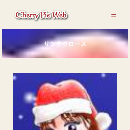
内
容
を
ス
キ
ッ
サンタクロース
プ