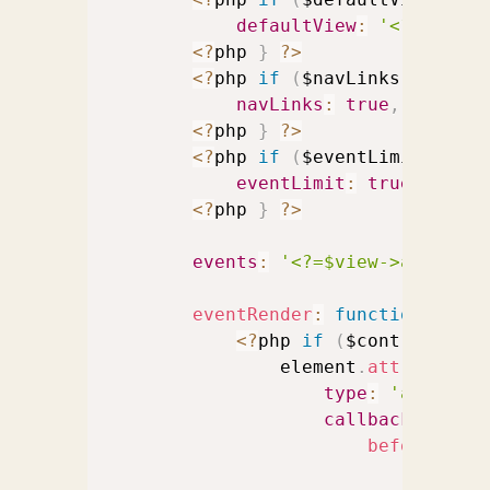
defaultView
:
'<?= $defa
<
?
php 
}
?
>
<
?
php 
if
(
$navLinks
)
{
?
>
navLinks
:
true
,
<
?
php 
}
?
>
<
?
php 
if
(
$eventLimit
)
{
?
>
eventLimit
:
true
,
<
?
php 
}
?
>
events
:
'<?=$view->action('
eventRender
:
function
(
event
<
?
php 
if
(
$controller
-
>
                element
.
attr
(
'href'
type
:
'ajax'
,
callbacks
:
{
beforeOpen
:
// just