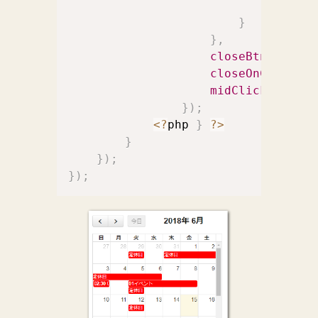
this
.
st
}
}
,
closeBtnInside
:
closeOnContentC
midClick
:
true
}
)
;
<
?
php 
}
?
>
}
}
)
;
}
)
;