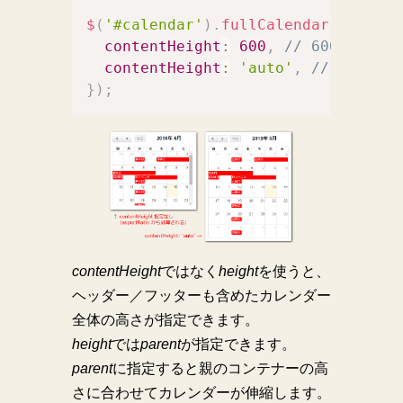
$
(
'#calendar'
)
.
fullCalendar
(
{
contentHeight
:
600
,
// 600px
contentHeight
:
'auto'
,
// 自動
}
)
;
contentHeight
ではなく
height
を使うと、
ヘッダー／フッターも含めたカレンダー
全体の高さが指定できます。
height
では
parent
が指定できます。
parent
に指定すると親のコンテナーの高
さに合わせてカレンダーが伸縮します。