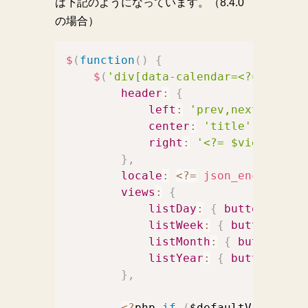
は下記のようになっています。（8.4.0
の場合）
$
(
function
(
)
{
$
(
'div[data-calendar=<?=$bID?>]
header
:
{
left
:
'prev,next today'
center
:
'title'
,
right
:
'<?= $viewTypeSt
}
,
locale
:
<
?
=
json_encode
(
Loc
views
:
{
listDay
:
{
buttonText
:
listWeek
:
{
buttonText
:
listMonth
:
{
buttonText
listYear
:
{
buttonText
:
}
,
<
?
php 
if
(
$defaultView
)
{
?