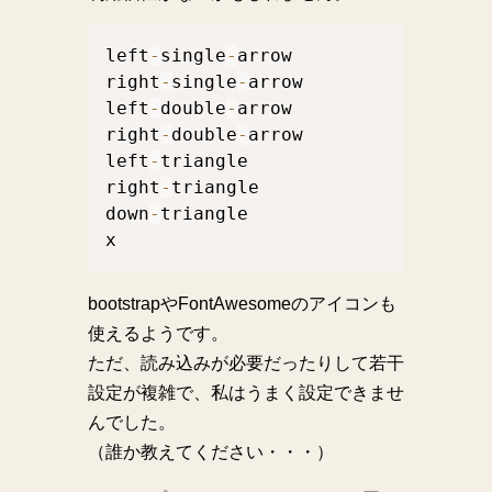
left
-
single
-
arrow

right
-
single
-
arrow

left
-
double
-
arrow

right
-
double
-
arrow

left
-
triangle

right
-
triangle

down
-
triangle

x
bootstrapやFontAwesomeのアイコンも
使えるようです。
ただ、読み込みが必要だったりして若干
設定が複雑で、私はうまく設定できませ
んでした。
（誰か教えてください・・・）