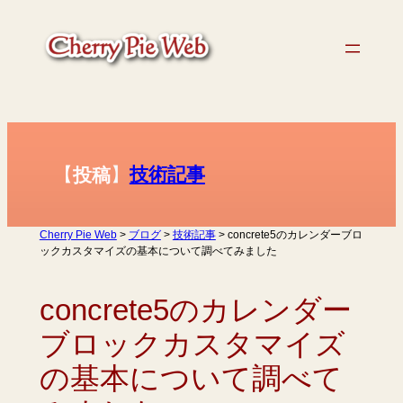
内
容
を
ス
キ
ッ
プ
【
】
技術記事
投稿
Cherry Pie Web
>
ブログ
>
技術記事
>
concrete5のカレンダーブロ
ックカスタマイズの基本について調べてみました
concrete5のカレンダー
ブロックカスタマイズ
の基本について調べて