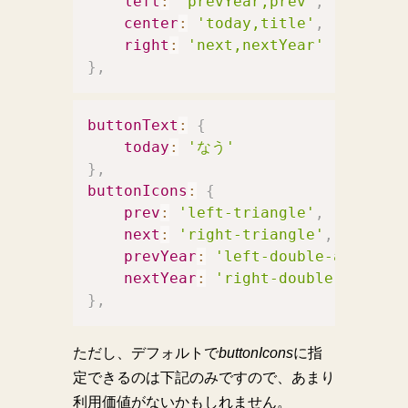
left
:
'prevYear,prev'
,
center
:
'today,title'
,
right
:
'next,nextYear'
}
,
buttonText
:
{
today
:
'なう'
}
,
buttonIcons
:
{
prev
:
'left-triangle'
,
next
:
'right-triangle'
,
prevYear
:
'left-double-arrow'
,
nextYear
:
'right-double-arrow'
}
,
ただし、デフォルトで
buttonIcons
に指
定できるのは下記のみですので、あまり
利用価値がないかもしれません。