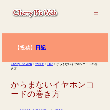
内
容
を
ス
キ
ッ
プ
【
】
日記
投稿
Cherry Pie Web
>
ブログ
>
日記
>
からまないイヤホンコードの巻
き方
からまないイヤホンコ
ードの巻き方