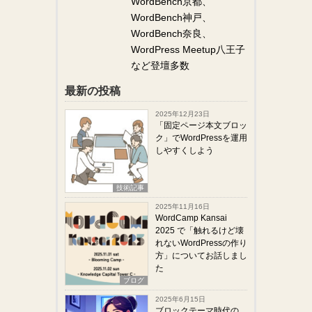
WordBench京都、
WordBench神戸、
WordBench奈良、
WordPress Meetup八王子
など登壇多数
最新の投稿
2025年12月23日
「固定ページ本文ブロッ
ク」でWordPressを運用
しやすくしよう
技術記事
2025年11月16日
WordCamp Kansai
2025 で「触れるけど壊
れないWordPressの作り
方」についてお話しまし
た
ブログ
2025年6月15日
ブロックテーマ時代の