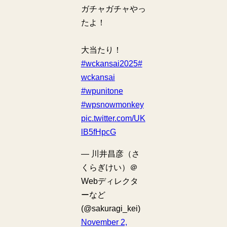
ガチャガチャやっ
たよ！
大当たり！
#wckansai2025
#
wckansai
#wpunitone
#wpsnowmonkey
pic.twitter.com/UK
lB5fHpcG
— 川井昌彦（さ
くらぎけい）＠
Webディレクタ
ーなど
(@sakuragi_kei)
November 2,