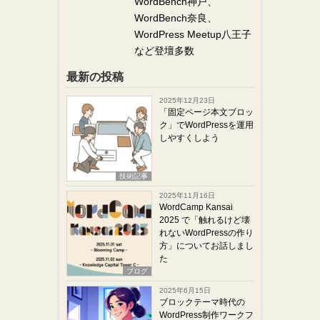
WordBench神戸、
WordBench奈良、
WordPress Meetup八王子
など登壇多数
最新の投稿
2025年12月23日
「固定ページ本文ブロッ
ク」でWordPressを運用
しやすくしよう
技術記事
2025年11月16日
WordCamp Kansai
2025 で「触れるけど壊
れないWordPressの作り
方」についてお話しまし
た
ブログ
2025年6月15日
ブロックテーマ時代の
WordPress制作ワークフ