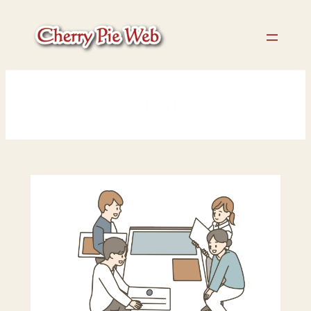
内
容
を
ス
キ
ッ
アドベントカレンダー
プ