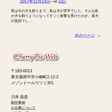
2017年12月23日
—
in
日記
実は今の犬を飼うまで、私は犬が苦手でした。そんな私
が犬を飼うようになってすごく衝撃を受けたのが、柴犬
の笑顔でし…
次のページ
→
〒183-0013
東京都府中市小柳町2-12-2
メゾンドールウツミ301
川井 昌彦
制作事例
お仕事について