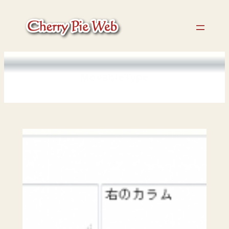
内
容
を
ス
キ
ッ
MovableType
プ