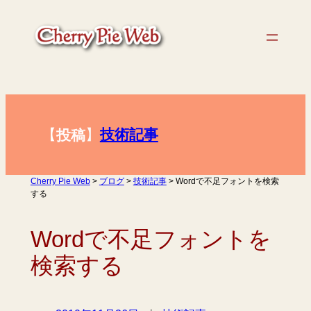
内
容
を
ス
キ
ッ
プ
【
】
技術記事
投稿
Cherry Pie Web
>
ブログ
>
技術記事
>
Wordで不足フォントを検索
する
Wordで不足フォントを
検索する