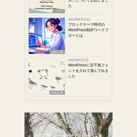
方」についてお話しまし
た
ブログ
2025年6月15日
ブロックテーマ時代の
WordPress制作ワークフ
ローとは
技術記事
2025年3月7日
WordPressに百千鳥フォ
ントを入れて遊んでみま
した
技術記事
ご質問・ご相談などありま