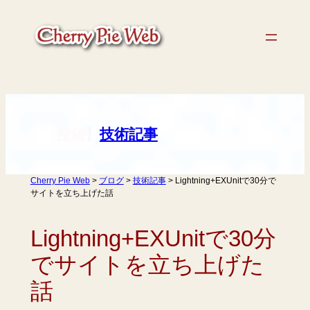
内
容
を
ス
キ
ッ
プ
【
】
技術記事
投稿
Cherry Pie Web
>
ブログ
>
技術記事
>
Lightning+EXUnitで30分で
サイトを立ち上げた話
Lightning+EXUnitで30分
でサイトを立ち上げた
話