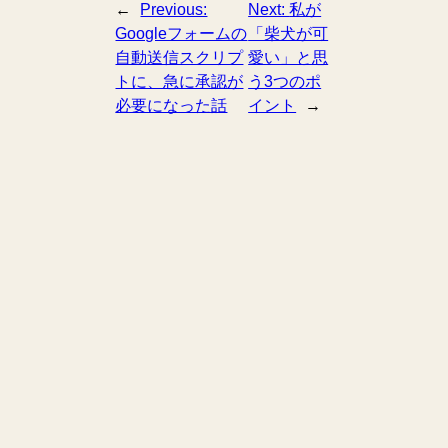
←
Previous:
Next:
私が
Googleフォームの
「柴犬が可
自動送信スクリプ
愛い」と思
トに、急に承認が
う3つのポ
必要になった話
イント
→