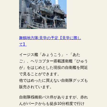
舞鶴地方隊:見学の予定【見学に際し
て】
イージス艦「みょうこう」・「あた
ご」、ヘリコプター搭載護衛艦「ひゅう
が」をはじめとした現役の自衛艦を間近
で見ることができます。
他ではめったに買えない自衛隊グッズも
販売されています。
自衛隊桟橋前バス停がありますが、赤れ
んがパークからも徒歩10分程度で行け