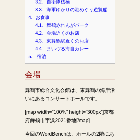
3.2.
自衛隊桟橋
3.3.
海軍ゆかりの港めぐり遊覧船
4.
お食事
4.1.
舞鶴赤れんがパーク
4.2.
会場近くのお店
4.3.
東舞鶴駅近くのお店
4.4.
まいづる海自カレー
5.
宿泊
会場
舞鶴市総合文化会館は、東舞鶴の海岸沿
いにあるコンサートホールです。
[map width=”100%” height=”300px”]京都
府舞鶴市字浜2021番地[/map]
今回のWordBenchは、ホールの2階にあ