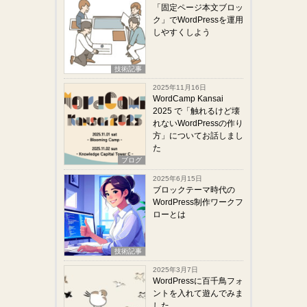
「固定ページ本文ブロッ
ク」でWordPressを運用
しやすくしよう
技術記事
2025年11月16日
WordCamp Kansai
2025 で「触れるけど壊
れないWordPressの作り
方」についてお話しまし
た
ブログ
2025年6月15日
ブロックテーマ時代の
WordPress制作ワークフ
ローとは
技術記事
2025年3月7日
WordPressに百千鳥フォ
ントを入れて遊んでみま
した