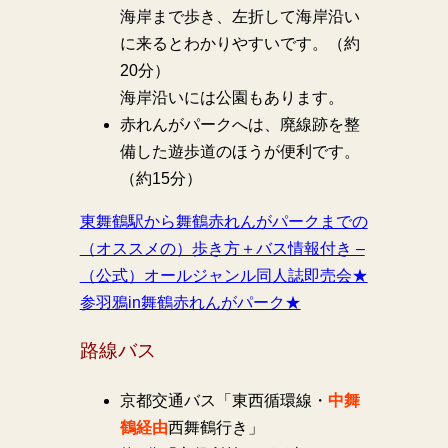
海岸まで歩き、左折して海岸沿い
に来るとわかりやすいです。（約
20分）
海岸沿いには公園もあります。
赤れんがパークへは、廃線跡を整
備した遊歩道のほうが便利です。
（約15分）
東舞鶴駅から舞鶴赤れんがパークまでの
（オススメの）歩き方＋バス情報付き –
（公式）オールジャンル同人誌即売会★
参羽鴉in舞鶴赤れんがパーク★
路線バス
京都交通バス「東西循環線・
中舞
鶴経由
西舞鶴行き」