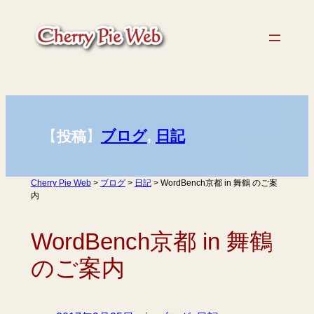
内
容
を
ス
キ
ッ
プ
【
】
ブログ
, 
日記
投稿
Cherry Pie Web
>
ブログ
>
日記
>
WordBench京都 in 舞鶴 のご案
内
WordBench京都 in 舞鶴
のご案内