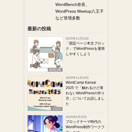
WordBench奈良、
WordPress Meetup八王子
など登壇多数
最新の投稿
2025年12月23日
「固定ページ本文ブロッ
ク」でWordPressを運用
しやすくしよう
技術記事
2025年11月16日
WordCamp Kansai
2025 で「触れるけど壊
れないWordPressの作り
方」についてお話しまし
た
ブログ
2025年6月15日
ブロックテーマ時代の
WordPress制作ワークフ