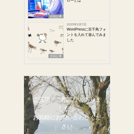
ローとは
技術記事
2025年3月7日
WordPressに百千鳥フォ
ントを入れて遊んでみま
した
技術記事
ご質問・ご相談などありま
したら
お気軽にお問い合わせくだ
さい