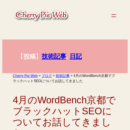
内
容
を
ス
キ
ッ
プ
【
】
技術記事
, 
日記
投稿
Cherry Pie Web
>
ブログ
>
技術記事
>
4月のWordBench京都でブ
ラックハットSEOについてお話してきました
4月のWordBench京都で
ブラックハットSEOに
ついてお話してきまし