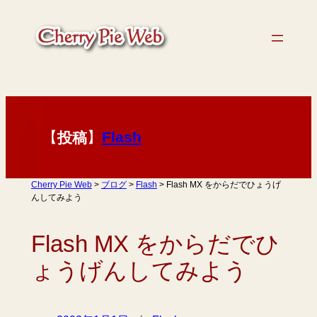
内
容
を
ス
キ
ッ
プ
【
】
Flash
投稿
Cherry Pie Web
>
ブログ
>
Flash
>
Flash MX をからだでひょうげ
んしてみよう
Flash MX をからだでひ
ょうげんしてみよう