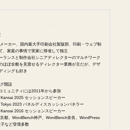
彦
ムメーカー、国内最大手印刷会社製版部、印刷・ウェブ制
て、家庭の事情で実家に帰省して独立
ーランスと制作会社シニアディレクターのマルチワーク
のほぼ全般を見渡せるディレクター業務が主だが、デザ
ディングも好き
ログ開設
essコミュニティには2011年から参加
p Kansai 2025 セッションスピーカー
p Tokyo 2023 パネルディスカッションパネラー
p Kansai 2016 セッションスピーカー
ch京都、WordBench神戸、WordBench奈良、WordPress
八王子など登壇多数