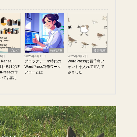
ブログ
技術記事
技術記事
16日
2025年6月15日
2025年3月7日
Kansai
ブロックテーマ時代の
WordPressに百千鳥フ
「触れるけど壊
WordPress制作ワーク
ォントを入れて遊んで
Pressの作
フローとは
みました
いてお話し