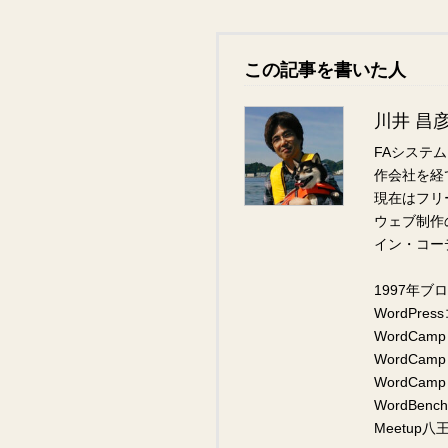
この記事を書いた人
川井 昌
FAシステ
作会社を経
現在はフリ
ウェブ制作
イン・コー
1997年ブ
WordPr
WordCam
WordCam
WordCam
WordBen
Meetup