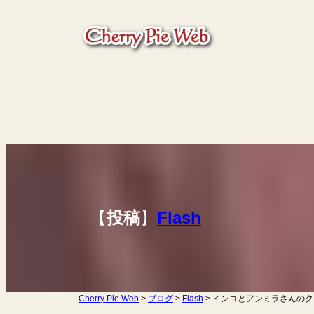
内
容
を
ス
キ
ッ
プ
【
】
Flash
投稿
Cherry Pie Web
>
ブログ
>
Flash
>
インコとアンミラさんのク