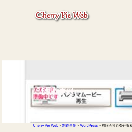
内
容
を
ス
キ
ッ
プ
【
制作事例
】
Cherry Pie Web
>
制作事例
>
WordPress
>
有限会社丸榮住販