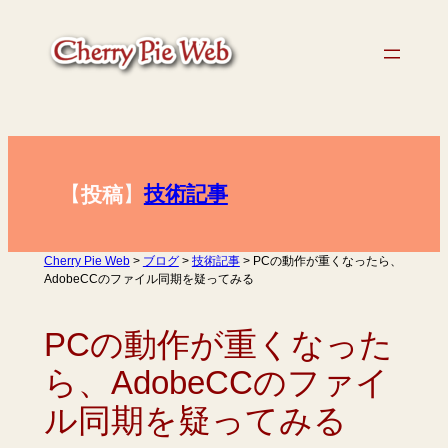
内
容
を
ス
キ
ッ
プ
【
】
技術記事
投稿
Cherry Pie Web
>
ブログ
>
技術記事
>
PCの動作が重くなったら、
AdobeCCのファイル同期を疑ってみる
PCの動作が重くなった
ら、AdobeCCのファイ
ル同期を疑ってみる