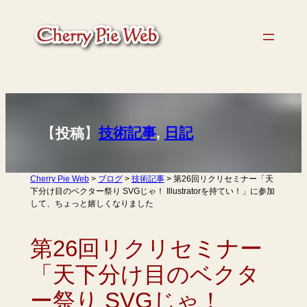
内
容
を
ス
キ
ッ
プ
【
】
技術記事
, 
日記
投稿
Cherry Pie Web
>
ブログ
>
技術記事
>
第26回リクリセミナー「天
下分け目のベクター祭り SVGじゃ！ Illustratorを持てい！」に参加
して、ちょっと嬉しくなりました
第26回リクリセミナー
「天下分け目のベクタ
ー祭り SVGじゃ！