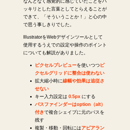
なんとなく感覚的に感じていたことをハ
ッキリとした言葉としてとらえることが
できて、「そういうことか！」と心の中
で思う事しきりでした。
IllustratorをWebデザインツールとして
使用するうえでの設定や操作のポイント
についても解説がありました。
ピクセルプレビュー
を使いつつ
ピ
クセルグリッドに整合は使わない
拡大縮小時に
線幅や効果は追従さ
せない
キー入力設定は
0.5px
にする
パスファインダーはoption（alt）
付き
で複合シェイプに元のパスを
残す
複製・移動・回転には
アピアラン