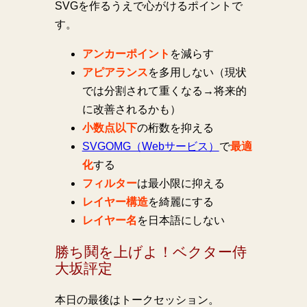
SVGを作るうえで心がけるポイントで
す。
アンカーポイント
を減らす
アピアランス
を多用しない（現状
では分割されて重くなる→将来的
に改善されるかも）
小数点以下
の桁数を抑える
SVGOMG（Webサービス）
で
最適
化
する
フィルター
は最小限に抑える
レイヤー構造
を綺麗にする
レイヤー名
を日本語にしない
勝ち鬨を上げよ！ベクター侍
大坂評定
本日の最後はトークセッション。