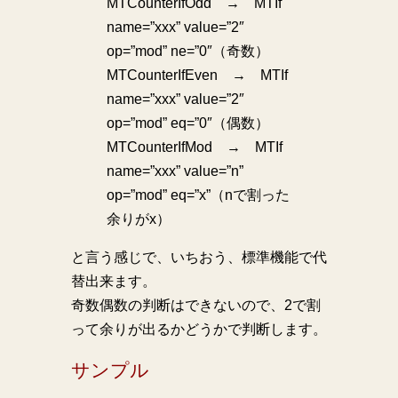
MTCounterIfOdd → MTIf
name=”xxx” value=”2″
op=”mod” ne=”0″（奇数）
MTCounterIfEven → MTIf
name=”xxx” value=”2″
op=”mod” eq=”0″（偶数）
MTCounterIfMod → MTIf
name=”xxx” value=”n”
op=”mod” eq=”x”（nで割った
余りがx）
と言う感じで、いちおう、標準機能で代
替出来ます。
奇数偶数の判断はできないので、2で割
って余りが出るかどうかで判断します。
サンプル