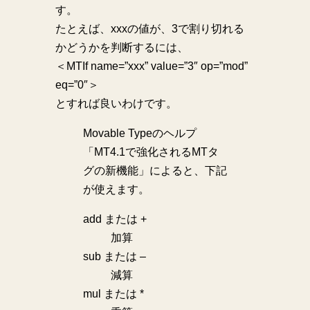
す。
たとえば、xxxの値が、3で割り切れる
かどうかを判断するには、
＜MTIf name=”xxx” value=”3″ op=”mod”
eq=”0″＞
とすれば良いわけです。
Movable Typeのヘルプ
「MT4.1で強化されるMTタ
グの新機能」によると、下記
が使えます。
add または +
加算
sub または –
減算
mul または *