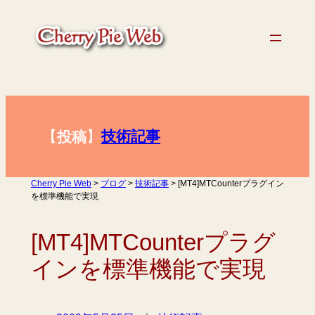
内
容
を
ス
キ
ッ
プ
【
】
技術記事
投稿
Cherry Pie Web
>
ブログ
>
技術記事
>
[MT4]MTCounterプラグイン
を標準機能で実現
[MT4]MTCounterプラグ
インを標準機能で実現