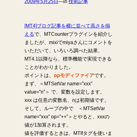
2009年5月25日
—
in
技術記事
[MT4]ブログ記事を横に並べて高さを揃
える
で、MTCounterプラグインを紹介し
ましたが、mixiでmiyaさんにコメントを
いただいて、いろいろ調べた結果、
MT4.1以降なら、標準機能で実現できる
ことがわかりました。
ポイントは、
opモディファイア
です。
まず、＜MTSetVar name=”xxx”
value=”n”＞ で、変数を設定します。
xxx は任意の変数名、nは初期値です。
そして、ループの中で ＜MTSetVar
name=”xxx” op=”++”＞とやると、xxxの
値が1加算されます。
値を評価するときは、MTIfタグを使いま