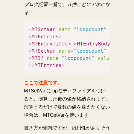
ブログ記事一覧で、３件ごとにアホにな
る
<
MTSetVar
name
=
"
loopcount
"
value
=
"
0
<
MTEntries
>
<
MTEntryTitle＞＜MTEntryBody
>
<
MTSetVar
name
=
"
loopcount
"
op
=
"
++
"
>
<
MTIf
name
=
"
loopcount
"
value
=
"
3
"
op
</
MTEntries
>
ここで注意です。
MTSetVar に opモディファイアをつけ
ると、演算した後の値が格納されます。
演算するだけで変数の値を変えたくない
場合は、MTGetVarを使います。
書き方が煩雑ですが、汎用性がありそう