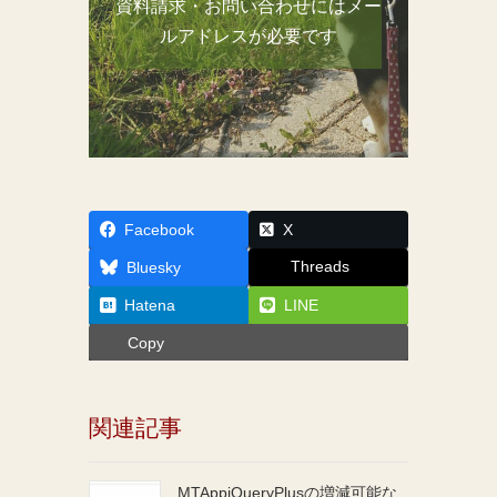
資料請求・お問い合わせにはメー
ルアドレスが必要です
Facebook
X
Threads
Bluesky
Hatena
LINE
Copy
関連記事
MTAppjQueryPlusの増減可能な