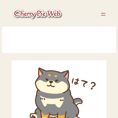
内
容
を
ス
キ
ッ
ブログ
プ