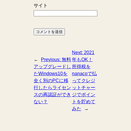
サイト
Next:
2021
←
Previous:
無料
年もOK！
アップグレードし
所得税を
たWindows10を
nanacoで払
全く別のPCに移
ってクレジ
行したらライセン
ットチャー
スの再認証ができ
ジでポイン
ない？
トを貯めて
みた
→