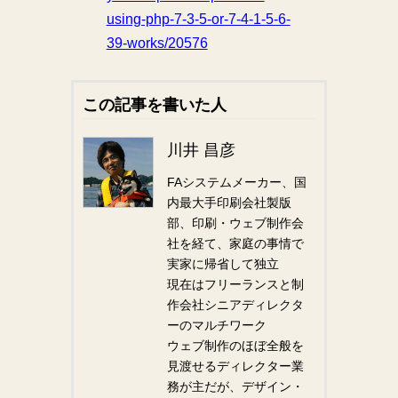
using-php-7-3-5-or-7-4-1-5-6-
39-works/20576
この記事を書いた人
川井 昌彦
FAシステムメーカー、国
内最大手印刷会社製版
部、印刷・ウェブ制作会
社を経て、家庭の事情で
実家に帰省して独立
現在はフリーランスと制
作会社シニアディレクタ
ーのマルチワーク
ウェブ制作のほぼ全般を
見渡せるディレクター業
務が主だが、デザイン・