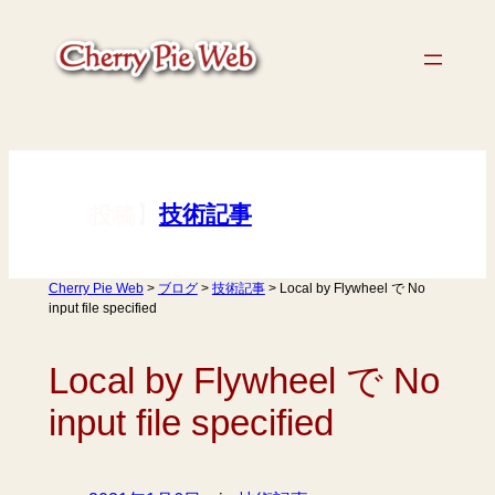
内
容
を
ス
キ
ッ
プ
【
】
技術記事
投稿
Cherry Pie Web
>
ブログ
>
技術記事
>
Local by Flywheel で No
input file specified
Local by Flywheel で No
input file specified